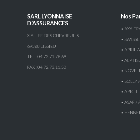
SARL LYONNAISE
Nos Par
D’ASSURANCES
• AXA F
3 ALLEE DES CHEVREUILS
• SWISS
69380 LISSIEU
• APRIL
TEL : 04.72.71.78.69
• ALPTI
FAX : 04.72.73.11.50
• NOVEL
• SOLLY 
• APICIL
• ASAF / 
• HENNE