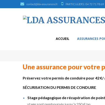
Skip
contact@lda-assurances.fr
PARTICULIERS : 04 72 71 78 69
to
content
ACCUEIL
ASSURANCES POU
Assurance
Une assurance pour votre 
permis
de
Préservez votre permis de conduire pour 42 €/ 
conduire
SÉCURISATION DU PERMIS DE CONDUIRE
Stage pédagogique de récupération de point
stage sont remboursés jusqu’à 250 €/an.