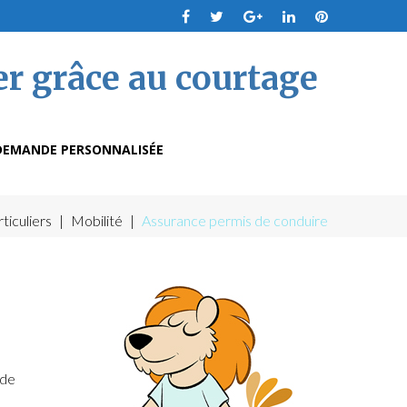
Facebook
Twitter
Google
LinkedIn
Pinterest
+
DEMANDE PERSONNALISÉE
ticuliers
|
Mobilité
|
Assurance permis de conduire
 de